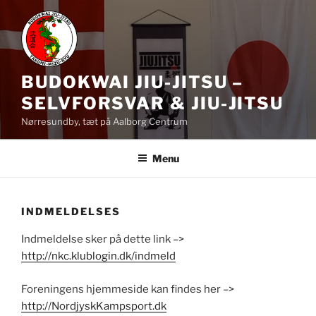
Skip
to
content
BUDOKWAI JIU-JITSU –
SELVFORSVAR & JIU-JITSU
Nørresundby, tæt på Aalborg Centrum
Menu
INDMELDELSES
Indmeldelse sker på dette link –>
http://nkc.klublogin.dk/indmeld
Foreningens hjemmeside kan findes her –>
http://NordjyskKampsport.dk