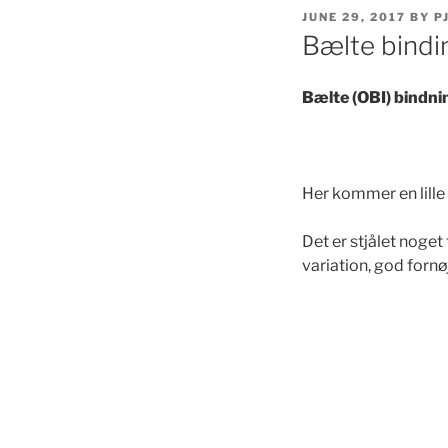
POSTED
JUNE 29, 2017
BY
P
ON
Bælte bindi
Bælte (OBI) bindni
Her kommer en lille
Det er stjålet noget 
variation, god fornø