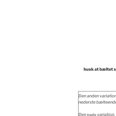
husk at bæltet sk
Den anden variation
nederste bælteende
Den
variation
tredje