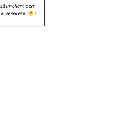
, så imellem dem.
mer æsel ører
)