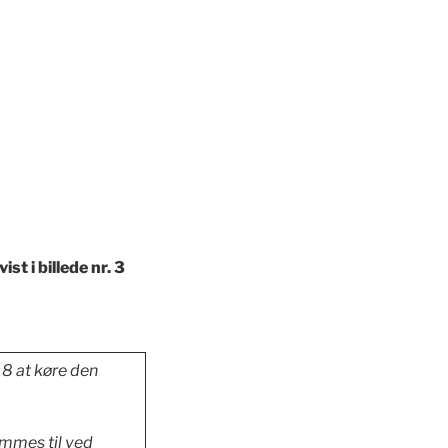
st i billede nr. 3
 8 at køre den
ammes til ved