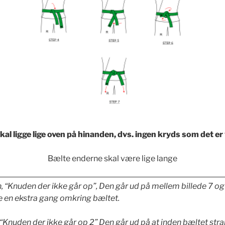
al ligge lige oven på hinanden, dvs. ingen kryds som det er vi
Bælte enderne skal være lige lange
, “Knuden der ikke går op”, Den går ud på mellem billede 7 og
 en ekstra gang omkring bæltet.
, “Knuden der ikke går op 2” Den går ud på at inden bæltet str