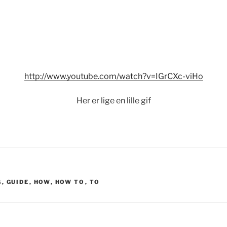
http://www.youtube.com/watch?v=IGrCXc-viHo
Her er lige en lille gif
G
,
GUIDE
,
HOW
,
HOW TO
,
TO