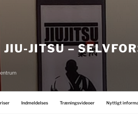
JIU-JITSU – SELVFO
Centrum
riser
Indmeldelses
Træningsvideoer
Nyttigt inform