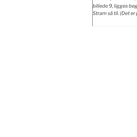
billede 9, ligges b
Stram så til. (Det 