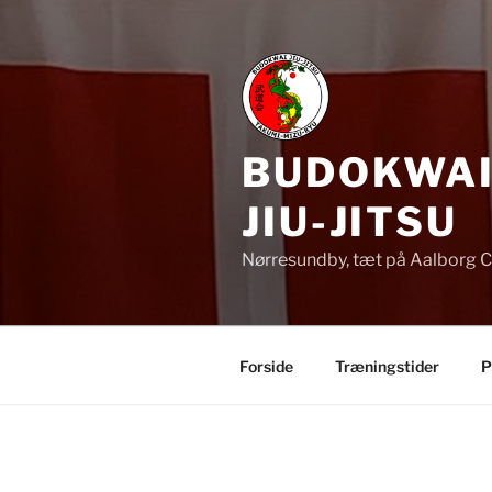
Skip
to
content
BUDOKWAI 
JIU-JITSU
Nørresundby, tæt på Aalborg 
Forside
Træningstider
P