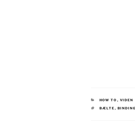
CATEGORIES
HOW TO
,
VIDEN
TAGS
BÆLTE
,
BINDIN